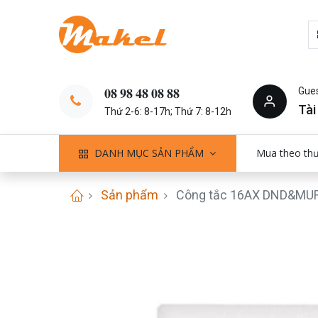
Gue
𝟎𝟖 𝟗𝟖 𝟒𝟖 𝟎𝟖 𝟖𝟖
Tài
Thứ 2-6: 8-17h; Thứ 7: 8-12h
DANH MỤC SẢN PHẨM
Mua theo th
Sản phẩm
Công tắc 16AX DND&M