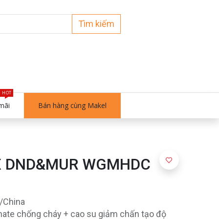
Tìm kiếm
HOT
mãi
Bán hàng cùng Makel
6AX DND&MUR WGMHDC
p/China
nate chống cháy + cao su giảm chấn tạo độ