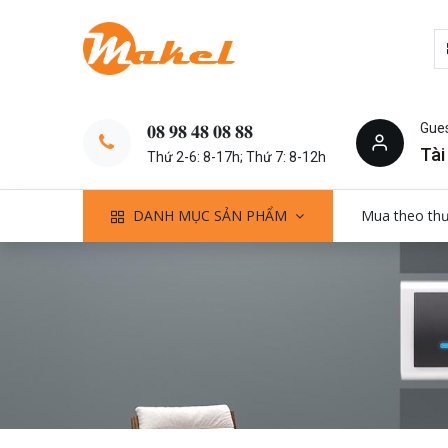
Gue
𝟎𝟖 𝟗𝟖 𝟒𝟖 𝟎𝟖 𝟖𝟖
Tài
Thứ 2-6: 8-17h; Thứ 7: 8-12h
DANH MỤC SẢN PHẨM
Mua theo th