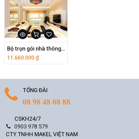
Bộ trọn gói nhà thông minh Basic cho phòng khách-IELB
11.660.000
₫
TỔNG ĐÀI
𝟎𝟖 𝟗𝟖 𝟒𝟖 𝟎𝟖 𝟖𝟖
CSKH24/7
0903 978 579
CTY TNHH MAKEL VIỆT NAM