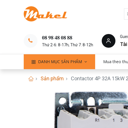
Gue
𝟎𝟖 𝟗𝟖 𝟒𝟖 𝟎𝟖 𝟖𝟖
Tài
Thứ 2-6: 8-17h; Thứ 7: 8-12h
DANH MỤC SẢN PHẨM
Mua theo th
Sản phẩm
Contactor 4P 32A 15kW 