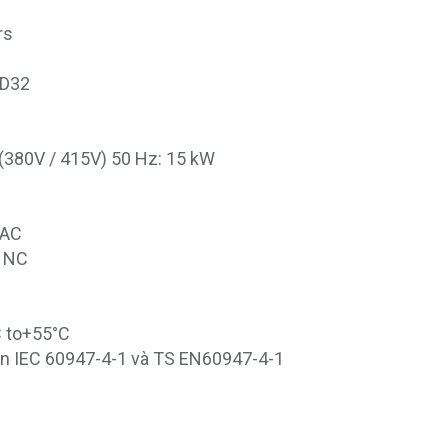
rs
-D32
(380V / 415V) 50 Hz: 15 kW
VAC
 1NC
C to+55°C
ẩn IEC 60947-4-1 và TS EN60947-4-1