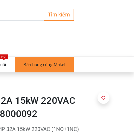
Tìm kiếm
HOT
mãi
Bán hàng cùng Makel
 32A 15kW 220VAC
68000092
r 4P 32A 15kW 220VAC (1NO+1NC)