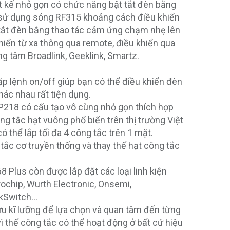
ết kế nhỏ gọn có chức năng bật tắt đèn bằng
sử dụng sóng RF315 khoảng cách điều khiển
tắt đèn bằng thao tác cảm ứng chạm nhẹ lên
hiển từ xa thông qua remote, điều khiển qua
ng tâm Broadlink, Geeklink, Smartz.
p lệnh on/off giúp bạn có thể điều khiển đèn
hác nhau rất tiện dụng.
 P218 có cấu tạo vô cùng nhỏ gọn thích hợp
ng tắc hạt vuông phổ biến trên thị trường Việt
 thể lắp tối đa 4 công tắc trên 1 mặt.
tắc cơ truyền thống và thay thế hạt công tắc
 Plus còn được lắp đặt các loại linh kiện
ochip, Wurth Electronic, Onsemi,
inkSwitch…
u kĩ lưỡng để lựa chọn và quan tâm đến từng
vì thế công tắc có thể hoạt động ở bất cứ hiệu