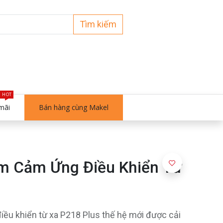
Tìm kiếm
HOT
mãi
Bán hàng cùng Makel
m Cảm Ứng Điều Khiển Từ
ều khiển từ xa P218 Plus thế hệ mới được cải