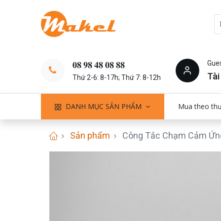
Gue
𝟎𝟖 𝟗𝟖 𝟒𝟖 𝟎𝟖 𝟖𝟖
Tài
Thứ 2-6: 8-17h; Thứ 7: 8-12h
DANH MỤC SẢN PHẨM
Mua theo th
Sản phẩm
Công Tắc Chạm Cảm Ứng 