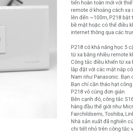
tiến hoàn toàn mới với thi
remote ở khoảng cách xa 
lên đến ~100m, P218 bật 
bề mặt hoặc có thể điều k
internet thông qua các tru
P218 có khả năng học 5 cặ
từ xa bằng nhiều remote k
Công tắc điều khiển từ xa
lắp đặt với các mặt nắp cô
Nam như Panasonic. Bạn có
Bạn chỉ cần tháo hạt công 
P218 vô cùng đơn giản
Bên cạnh đó, công tắc S168
hàng đầu thế giới như Micr
Fairchildsemi, Toshiba, L
Nhà sản xuất đã nghiên cứ
chi tiết nhỏ trên công tắc 