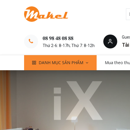
Gue
𝟎𝟖 𝟗𝟖 𝟒𝟖 𝟎𝟖 𝟖𝟖
Tài
Thứ 2-6: 8-17h; Thứ 7: 8-12h
DANH MỤC SẢN PHẨM
Mua theo th