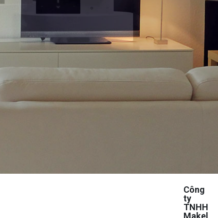
Công
ty
TNHH
Makel