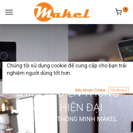
0
Chúng tôi sử dụng cookie để cung cấp cho bạn trải
nghiệm người dùng tốt hơn.
CẢM BIẾN CHUYỂN ĐỘNG
THIẾT BỊ ĐIỆN THÔNG
Điều khoản Cookie
Tôi đồng ý
MINH HIỆN ĐẠI
THIẾT BỊ ĐIỆN THÔNG MINH MAKEL