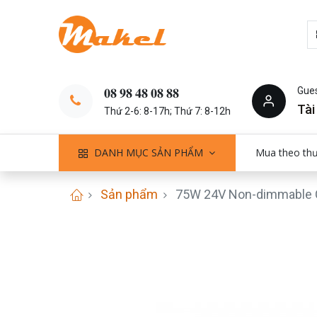
Gue
𝟎𝟖 𝟗𝟖 𝟒𝟖 𝟎𝟖 𝟖𝟖
Tài
Thứ 2-6: 8-17h; Thứ 7: 8-12h
DANH MỤC SẢN PHẨM
Mua theo th
Sản phẩm
75W 24V Non-dimmable 