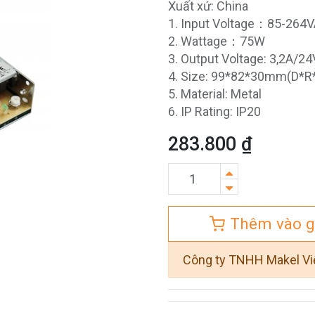
Xuất xứ: China
1. Input Voltage：85-264
2. Wattage：75W
3. Output Voltage: 3,2A/2
4. Size: 99*82*30mm(D*R
5. Material: Metal
6. IP Rating: IP20
283.800
₫
Thêm vào g
Công ty TNHH Makel V