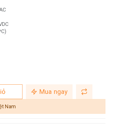
VAC
4VDC
*C)
iỏ
Mua ngay
iệt Nam