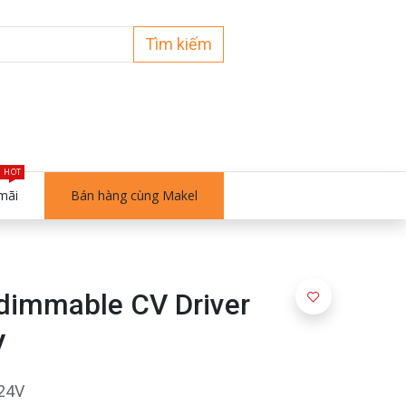
Tìm kiếm
HOT
mãi
Bán hàng cùng Makel
dimmable CV Driver
V
24V