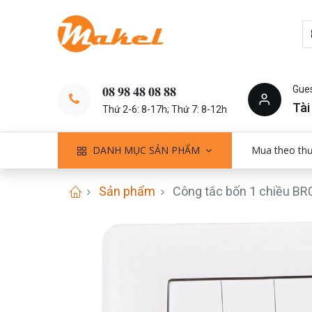
Gue
𝟎𝟖 𝟗𝟖 𝟒𝟖 𝟎𝟖 𝟖𝟖
Tài
Thứ 2-6: 8-17h; Thứ 7: 8-12h
DANH MỤC SẢN PHẨM
Mua theo th
Sản phẩm
Công tắc bốn 1 chiều B