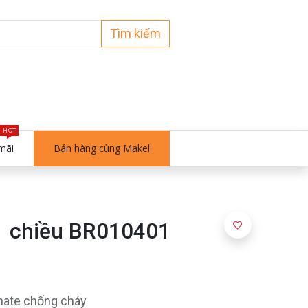
Tìm kiếm
HOT
mãi
Bán hàng cùng Makel
1 chiều BR010401
onate chống cháy